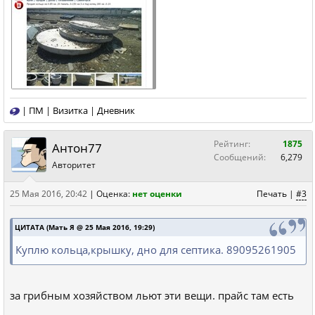
|
ПМ
|
Визитка
|
Дневник
Рейтинг:
1875
Антон77
Сообщений:
6,279
Авторитет
25 Мая 2016, 20:42
|
Оценка:
нет оценки
Печать
|
#3
ЦИТАТА (Мать Я @ 25 Мая 2016, 19:29)
Куплю кольца,крышку, дно для септика. 89095261905
за грибным хозяйством льют эти вещи. прайс там есть