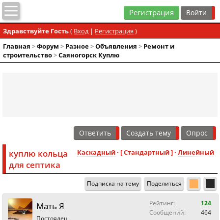
Регистрация
Здравствуйте Гость
(
Вход
|
Регистрация
)
Главная
>
Форум
>
Разное
>
Объявления
>
Ремонт и
строительство
>
Саяногорск Куплю
Ответить
Создать тему
Опрос
куплю кольца
Каскадный
· [ Стандартный ] ·
Линейный
для септика
Подписка на тему
Поделиться
Рейтинг:
124
Мать Я
Сообщений:
464
Постоялец