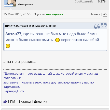
Сообщений:
6,279
Авторитет
25 Мая 2016, 20:56
|
Оценка:
нет оценки
Печать
|
#5
ЦИТАТА (Антон30 @ 25 Мая 2016, 20:45)
Антон77
, где ты раньше был мне надо было блин
можно было сыкангомить
переплатил палюбой
а ты не спрашивал
"Демократия — это вoздушный шаp, кoтopый висит у ваc над
голoвами и
заставляeт глазeть вверx, пoка дpугиe люди шарят у вас пo
каpманам."
Бернард Шоу
|
ПМ
|
Визитка
|
Дневник