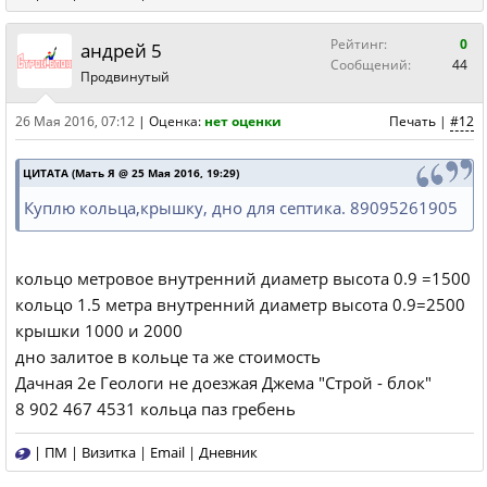
Рейтинг:
0
андрей 5
Сообщений:
44
Продвинутый
26 Мая 2016, 07:12
|
Оценка:
нет оценки
Печать
|
#12
ЦИТАТА (Мать Я @ 25 Мая 2016, 19:29)
Куплю кольца,крышку, дно для септика. 89095261905
кольцо метровое внутренний диаметр высота 0.9 =1500
кольцо 1.5 метра внутренний диаметр высота 0.9=2500
крышки 1000 и 2000
дно залитое в кольце та же стоимость
Дачная 2е Геологи не доезжая Джема "Строй - блок"
8 902 467 4531 кольца паз гребень
|
ПМ
|
Визитка
|
Email
|
Дневник