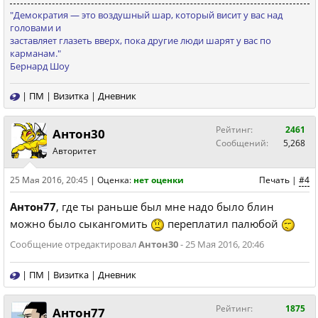
"Демократия — это вoздушный шаp, кoтopый висит у ваc над
голoвами и
заставляeт глазeть вверx, пoка дpугиe люди шарят у вас пo
каpманам."
Бернард Шоу
|
ПМ
|
Визитка
|
Дневник
Рейтинг:
2461
Антон30
Сообщений:
5,268
Авторитет
25 Мая 2016, 20:45
|
Оценка:
нет оценки
Печать
|
#4
Антон77
, где ты раньше был мне надо было блин
можно было сыкангомить
переплатил палюбой
Сообщение отредактировал
Антон30
- 25 Мая 2016, 20:46
|
ПМ
|
Визитка
|
Дневник
Рейтинг:
1875
Антон77