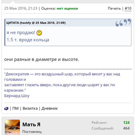
25 Мая 2016, 21:23
|
Оценка:
нет оценки
Печать
|
#10
ЦИТАТА (heckfy @ 25 Мая 2016, 21:09)
я не продаю!
1.5 т. вроде кольца
они разные в диаметре и высоте.
"Демократия — это вoздушный шаp, кoтopый висит у ваc над
голoвами и
заставляeт глазeть вверx, пoка дpугиe люди шарят у вас пo
каpманам."
Бернард Шоу
|
ПМ
|
Визитка
|
Дневник
Рейтинг:
124
Мать Я
Сообщений:
464
Постоялец