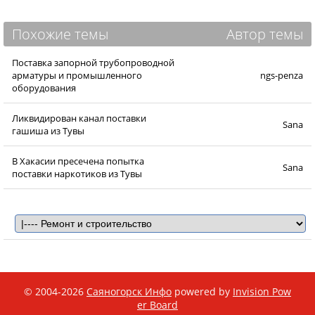
Похожие темы
Автор темы
Поставка запорной трубопроводной
арматуры и промышленного
ngs-penza
оборудования
Ликвидирован канал поставки
Sana
гашиша из Тувы
В Хакасии пресечена попытка
Sana
поставки наркотиков из Тувы
© 2004-2026
Саяногорск Инфо
powered by
Invision Pow
er Board