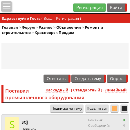
Регистрация
Здравствуйте Гость
(
Вход
|
Регистрация
)
Главная
>
Форум
>
Разное
>
Объявления
>
Ремонт и
строительство
>
Красноярск Продам
Ответить
Создать тему
Опрос
Поставки
Каскадный
· [ Стандартный ] ·
Линейный
промышленного оборудования
Подписка на тему
Поделиться
S
Рейтинг:
0
sdj
Сообщений:
4
Новичок