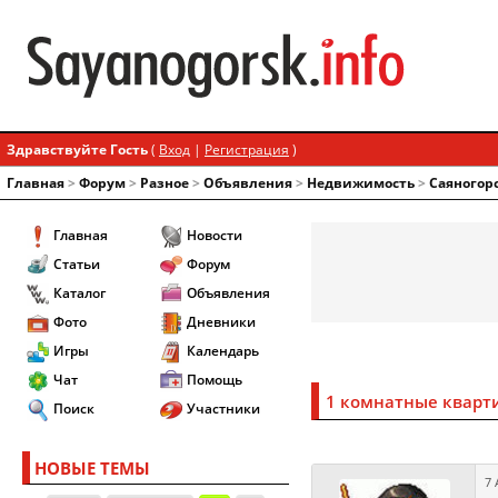
Здравствуйте Гость
(
Вход
|
Регистрация
)
Главная
>
Форум
>
Разное
>
Объявления
>
Недвижимость
>
Саяногор
Главная
Новости
Статьи
Форум
Каталог
Объявления
Фото
Дневники
Игры
Календарь
Чат
Помощь
1 комнатные кварт
Поиск
Участники
НОВЫЕ ТЕМЫ
7 