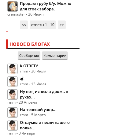
Продам трубу б/у. Можно
для стоек забора.
cremaster - 26 Июня
<<
ответы 1 - 10
>>
НОВОЕ В БЛОГАХ
Сообщения
Комментарии
К ОТВЕТУ
rmm - 20 Июля
🍏
rmm - 13 Июля
Ну вот, исчезла дрожь в
руках...
rmm - 20 Апреля
На теневой узор...
rmm - 5 Марта
Отшумели песни нашего
полка...
rmm - 3 Января