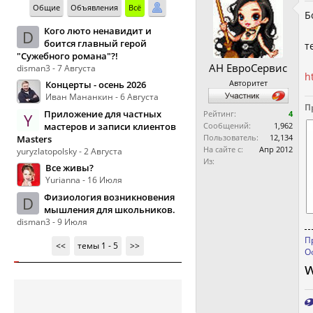
Общие
Объявления
Всё
Б
Кого люто ненавидит и
D
боится главный герой
т
"Сужебного романа"?!
АН ЕвроСервис
disman3 - 7 Августа
h
Авторитет
Концерты - осень 2026
Иван Мананкин - 6 Августа
П
Приложение для частных
Рейтинг:
4
Y
мастеров и записи клиентов
Сообщений:
1,962
Пользователь:
12,134
Masters
На сайте с:
Апр 2012
yuryzlatopolsky - 2 Августа
Из:
Все живы?
Yurianna - 16 Июля
Физиология возникновения
D
мышления для школьников.
disman3 - 9 Июля
П
<<
темы 1 - 5
>>
О
w