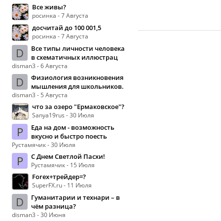
Все живы?
росинка - 7 Августа
досчитай до 100 001,5
росинка - 7 Августа
Все типы личности человека
D
в схематичных иллюстрац
disman3 - 6 Августа
Физиология возникновения
D
мышления для школьников.
disman3 - 5 Августа
что за озеро "Ермаковское"?
Sanya19rus - 30 Июля
Еда на дом - возможность
Р
вкусно и быстро поесть
Рустамячик - 30 Июля
С Днем Светлой Пасхи!
Р
Рустамячик - 15 Июля
Forex+трейдер=?
SuperFX.ru - 11 Июля
Гуманитарии и технари – в
D
чём разница?
disman3 - 30 Июня