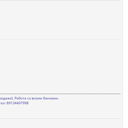
родаже). Работа со всеми банками.
тел: 89134497998