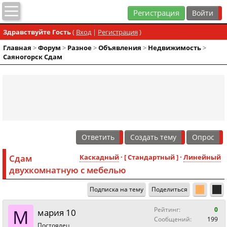
Регистрация
Здравствуйте Гость
(
Вход
|
Регистрация
)
Главная
>
Форум
>
Разное
>
Объявления
>
Недвижимость
>
Саяногорск Сдам
Ответить
Создать тему
Опрос
Сдам
Каскадный
· [ Стандартный ] ·
Линейный
двухкомнатную с мебелью
Подписка на тему
Поделиться
М
Рейтинг:
0
мария 10
Сообщений:
199
Постоялец