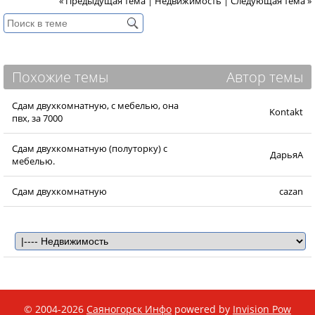
« Предыдущая тема
|
Недвижимость
|
Следующая тема »
Похожие темы
Автор темы
Сдам двухкомнатную, с мебелью, она
Kontakt
пвх, за 7000
Сдам двухкомнатную (полуторку) с
ДарьяА
мебелью.
Сдам двухкомнатную
cazan
© 2004-2026
Саяногорск Инфо
powered by
Invision Pow