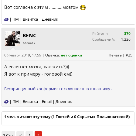
Вот согласна с этим ...........мозгом
|
ПМ
|
Визитка
|
Дневник
Рейтинг:
370
BENC
Сообщений:
1,226
варнак
6 Января 2019, 17:59
|
Оценка:
нет оценки
Печать
|
#25
А если нет мозга, как жить?)))
Я вот к примеру - головой ем))
Беспринципный конформист с склонностью к шантажу .
|
ПМ
|
Визитка
|
Email
|
Дневник
1 чел. читают эту тему (1 Гостей и 0 Скрытых Пользователей)
2 Стр.
<
1
2