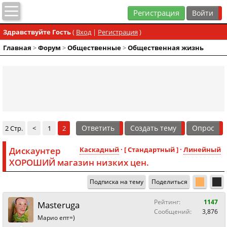
Регистрация
Здравствуйте Гость
(
Вход
|
Регистрация
)
Главная
>
Форум
>
Общественные
>
Общественная жизнь
Ответить
Создать тему
Опрос
2 Стр.
<
1
2
Дискаунтер
Каскадный
· [ Стандартный ] ·
Линейный
ХОРОШИЙ магазин низких цен.
Подписка на тему
Поделиться
Рейтинг:
1147
Masteruga
Сообщений:
3,876
Марио епт=)