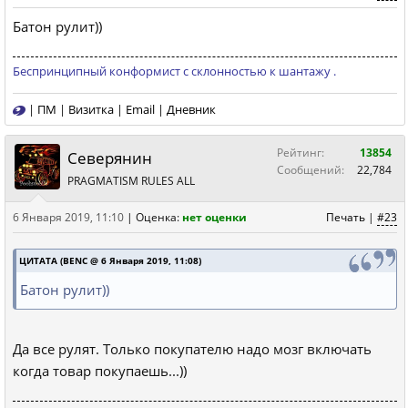
Батон рулит))
Беспринципный конформист с склонностью к шантажу .
|
ПМ
|
Визитка
|
Email
|
Дневник
Рейтинг:
13854
Северянин
Сообщений:
22,784
PRAGMATISM RULES ALL
6 Января 2019, 11:10
|
Оценка:
нет оценки
Печать
|
#23
ЦИТАТА (BENC @ 6 Января 2019, 11:08)
Батон рулит))
Да все рулят. Только покупателю надо мозг включать
когда товар покупаешь...))