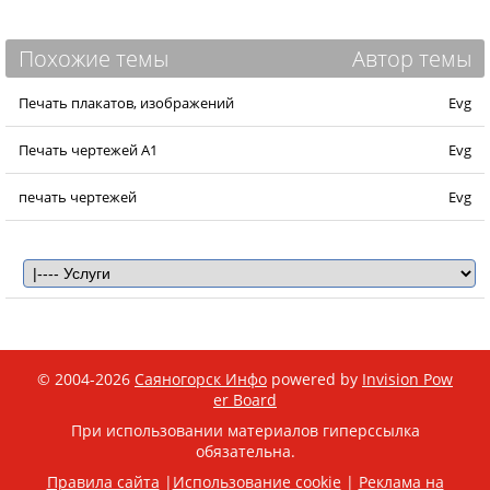
Похожие темы
Автор темы
Печать плакатов, изображений
Evg
Печать чертежей А1
Evg
печать чертежей
Evg
© 2004-2026
Саяногорск Инфо
powered by
Invision Pow
er Board
При использовании материалов гиперссылка
обязательна.
Правила сайта
|
Использование cookie
|
Реклама на