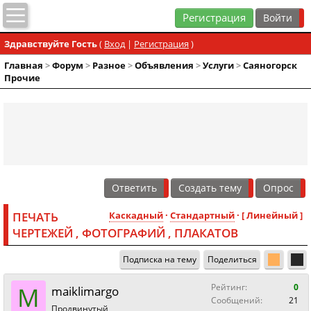
Регистрация
Здравствуйте Гость
(
Вход
|
Регистрация
)
Главная
>
Форум
>
Разное
>
Объявления
>
Услуги
>
Саяногорск
Прочие
Ответить
Создать тему
Опрос
ПЕЧАТЬ
Каскадный
·
Стандартный
· [ Линейный ]
ЧЕРТЕЖЕЙ , ФОТОГРАФИЙ , ПЛАКАТОВ
Подписка на тему
Поделиться
M
Рейтинг:
0
maiklimargo
Сообщений:
21
Продвинутый