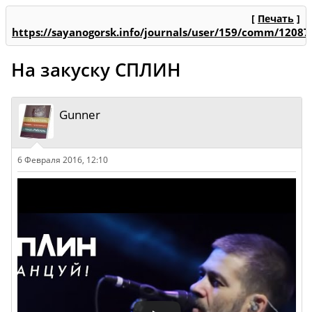
[
Печать
]
https://sayanogorsk.info/journals/user/159/comm/12087
На закуску СПЛИН
Gunner
6 Февраля 2016, 12:10