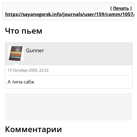
[
Печать
]
https://sayanogorsk.info/journals/user/159/comm/1057/
Что пьем
Gunner
15 Октября 2005, 22:32
А типа сабж
Комментарии