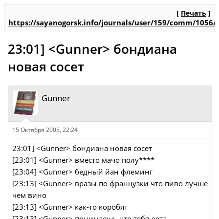
[
Печать
]
https://sayanogorsk.info/journals/user/159/comm/1056/
23:01] <Gunner> бондиана
новая сосет
Gunner
15 Октября 2005, 22:24
23:01] <Gunner> бондиана новая сосет
[23:01] <Gunner> вместо мачо полу****
[23:04] <Gunner> бедный йан флеминг
[23:13] <Gunner> вразы по французки что пиво лучше
чем вино
[23:13] <Gunner> как-то коробят
[23:13] <Gunner> понимаешь что тебя дета