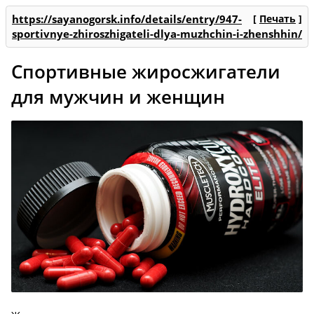
https://sayanogorsk.info/details/entry/947-
[
Печать
]
sportivnye-zhiroszhigateli-dlya-muzhchin-i-zhenshhin/
Спортивные жиросжигатели
для мужчин и женщин