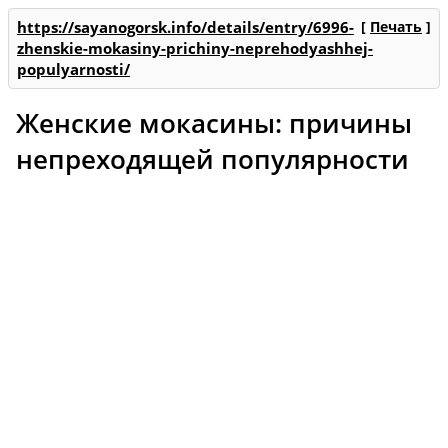
https://sayanogorsk.info/details/entry/6996-
[
Печать
]
zhenskie-mokasiny-prichiny-neprehodyashhej-
populyarnosti/
Женские мокасины: причины
непреходящей популярности