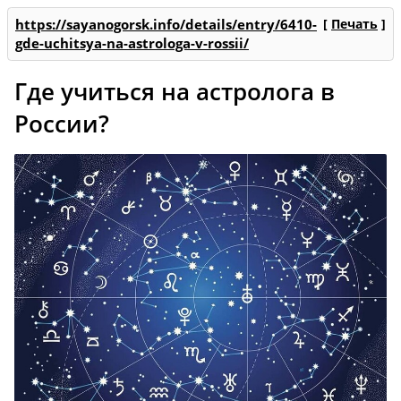
https://sayanogorsk.info/details/entry/6410-
[
Печать
]
gde-uchitsya-na-astrologa-v-rossii/
Где учиться на астролога в
России?