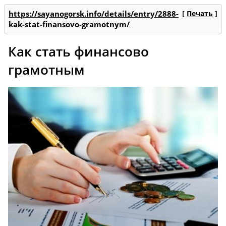
https://sayanogorsk.info/details/entry/2888-
[
Печать
]
kak-stat-finansovo-gramotnym/
Как стать финансово
грамотным