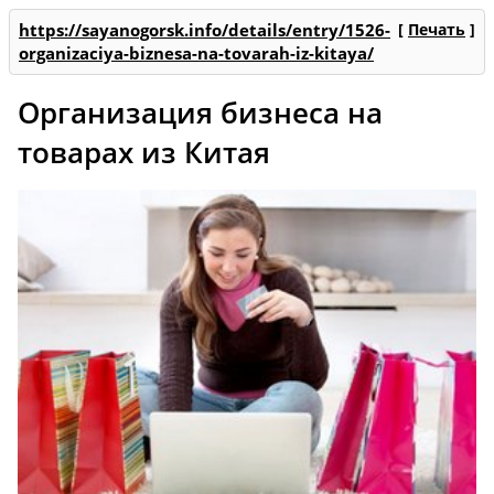
https://sayanogorsk.info/details/entry/1526-
[
Печать
]
organizaciya-biznesa-na-tovarah-iz-kitaya/
Организация бизнеса на
товарах из Китая