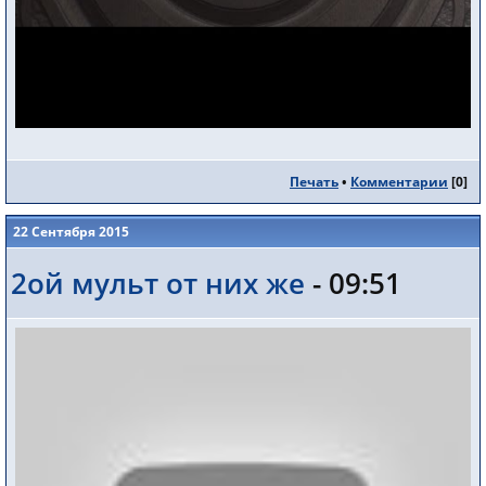
Печать
•
Комментарии
[
0
]
22 Сентября 2015
2ой мульт от них же
- 09:51