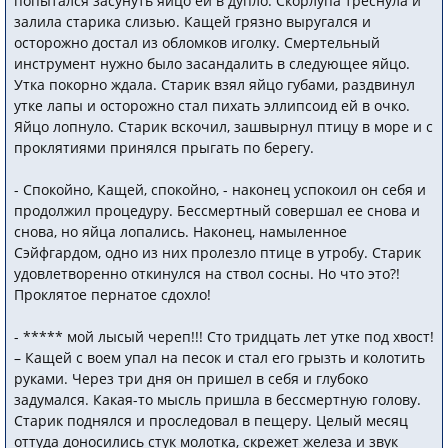
попытался засунуть яйцо ей в дупло. Скорлупа треснула и
залила старика слизью. Кащей грязно выругался и
осторожно достал из обломков иголку. Смертельный
инструмент нужно было засандалить в следующее яйцо.
Утка покорно ждала. Старик взял яйцо губами, раздвинул
утке лапы и осторожно стал пихать эллипсоид ей в очко.
Яйцо лопнуло. Старик вскочил, зашвырнул птицу в море и с
проклятиями принялся прыгать по берегу.
- Спокойно, Кащей, спокойно, - наконец успокоил он себя и
продолжил процедуру. Бессмертный совершал ее снова и
снова, но яйца лопались. Наконец, намыленное
Сэйфгардом, одно из них пролезло птице в утробу. Старик
удовлетворенно откинулся на ствол сосны. Но что это?!
Проклятое пернатое сдохло!
- ***** мой лысый череп!!! Сто тридцать лет утке под хвост!
– Кащей с воем упал на песок и стал его грызть и колотить
руками. Через три дня он пришел в себя и глубоко
задумался. Какая-то мысль пришла в бессмертную голову.
Старик поднялся и проследовал в пещеру. Целый месяц
оттуда доносились стук молотка, скрежет железа и звук