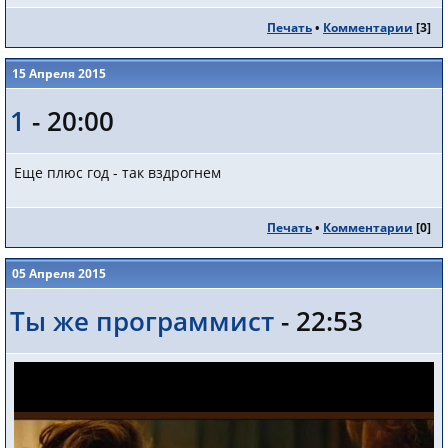
Печать
•
Комментарии
[
3
]
15 Апреля 2015
1
- 20:00
Еще плюс год - так вздрогнем
Печать
•
Комментарии
[
0
]
05 Апреля 2015
Ты же программист
- 22:53