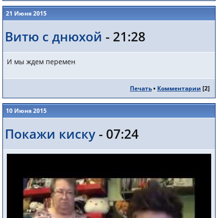
21 Июня 2015
Витю с днюхой
- 21:28
И мы ждем перемен
Печать
•
Комментарии
[
2
]
10 Июня 2015
Покажи киску
- 07:24