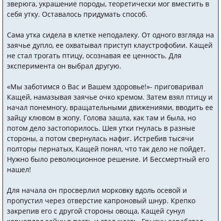
зверюга, украшение породы, теоретически мог вместить в
себя утку. Оставалось придумать способ.
Сама утка сидела в клетке неподалеку. От одного взгляда на
заячье дупло, ее охватывал приступ клаустрофобии. Кащей
не стал трогать птицу, осознавая ее ценность. Для
эксперимента он выбрал другую.
«Мы заботимся о Вас и Вашем здоровье!»- приговаривал
Кащей, намазывая заячье очко кремом. Затем взял птицу и
начал понемногу, вращательными движениями, вводить ее
зайцу клювом в жопу. Голова зашла, как там и была, но
потом дело застопорилось. Шея утки гнулась в разные
стороны, а потом свернулась нафиг. Истребив тысячи
полторы пернатых, Кащей понял, что так дело не пойдет.
Нужно было революционное решение. И Бессмертный его
нашел!
Для начала он просверлил морковку вдоль осевой и
пропустил через отверстие капроновый шнур. Крепко
закрепив его с другой стороны овоща, Кащей сунул