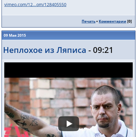
vimeo.com/12...om/128405550
Печать
•
Комментарии
[
0
]
09 Мая 2015
Неплохое из Ляписа
- 09:21