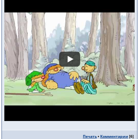
Печать
•
Комментарии
[
6
]