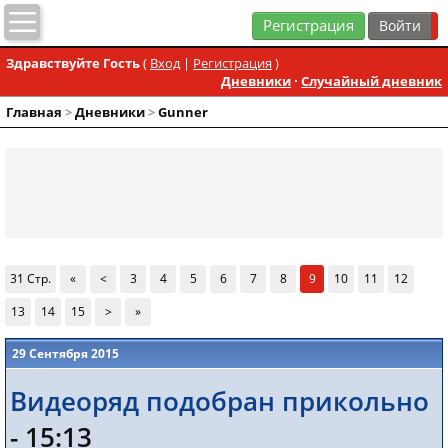
Регистрация
Здравствуйте Гость
(
Вход
|
Регистрация
)
Дневники
·
Случайный дневник
Главная
>
Дневники
>
Gunner
31 Стр.
«
<
3
4
5
6
7
8
9
10
11
12
13
14
15
>
»
29 Сентября 2015
Видеоряд подобран прикольно
- 15:13