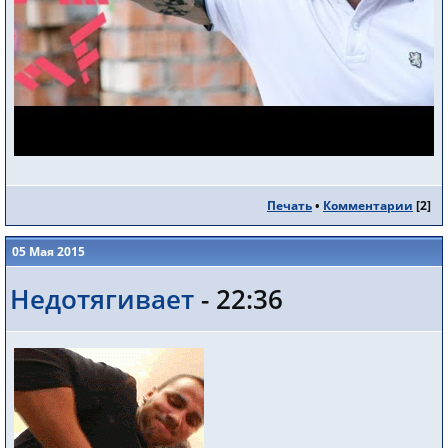
Печать
•
Комментарии
[
2
]
05 Мая 2015
Недотягивает
- 22:36