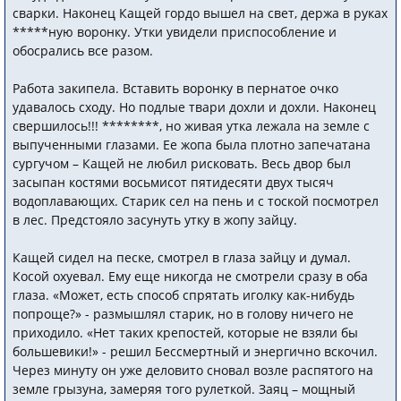
сварки. Наконец Кащей гордо вышел на свет, держа в руках
*****ную воронку. Утки увидели приспособление и
обосрались все разом.
Работа закипела. Вставить воронку в пернатое очко
удавалось сходу. Но подлые твари дохли и дохли. Наконец
свершилось!!! ********, но живая утка лежала на земле с
выпученными глазами. Ее жопа была плотно запечатана
сургучом – Кащей не любил рисковать. Весь двор был
засыпан костями восьмисот пятидесяти двух тысяч
водоплавающих. Старик сел на пень и с тоской посмотрел
в лес. Предстояло засунуть утку в жопу зайцу.
Кащей сидел на песке, смотрел в глаза зайцу и думал.
Косой охуевал. Ему еще никогда не смотрели сразу в оба
глаза. «Может, есть способ спрятать иголку как-нибудь
попроще?» - размышлял старик, но в голову ничего не
приходило. «Нет таких крепостей, которые не взяли бы
большевики!» - решил Бессмертный и энергично вскочил.
Через минуту он уже деловито сновал возле распятого на
земле грызуна, замеряя того рулеткой. Заяц – мощный