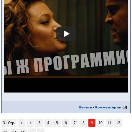
Печать
•
Комментарии
[
3
]
31 Стр.
«
<
3
4
5
6
7
8
9
10
11
12