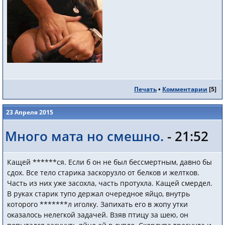
Печать
•
Комментарии
[
5
]
23 Апреля 2015
Много мата но смешно.
- 21:52
Кащей ******ся. Если б он не был бессмертным, давно бы
сдох. Все тело старика заскорузло от белков и желтков.
Часть из них уже засохла, часть протухла. Кащей смердел.
В руках старик тупо держал очередное яйцо, внутрь
которого *******л иголку. Запихать его в жопу утки
оказалось нелегкой задачей. Взяв птицу за шею, он