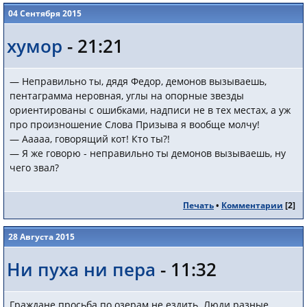
04 Сентября 2015
хумор
- 21:21
— Неправильно ты, дядя Федор, демонов вызываешь,
пентаграмма неровная, углы на опорные звезды
ориентированы с ошибками, надписи не в тех местах, а уж
про произношение Слова Призыва я вообще молчу!
— Ааааа, говорящий кот! Кто ты?!
— Я же говорю - неправильно ты демонов вызываешь, ну
чего звал?
Печать
•
Комментарии
[
2
]
28 Августа 2015
Ни пуха ни пера
- 11:32
Граждане просьба по озерам не ездить. Люди разные