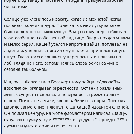
корнеплод зайцу в пасть и стал ждать. Грызун заработал
челюстями.
Солнце уже клонилось к закату, когда из мохнатой жопы
появился кончик шнура. Привязать к нему утку за клюв
было делом нескольких минут. Заяц паходу недолюбливал
уток, особенно в собственной заднице. Зверь прядал ушами
и мелко серил. Кащей уселся напротив зайца, поплевал на
ладони и, упершись ногами ему в плечи, принялся тянуть
шнур. Глаза косого сошлись у переносицы и полезли на
лоб. Глядя на него, вспоминались слова романса «Мне
сегодня так больно!»
И вдруг… Жалко стало Бессмертному зайца! «Доколе?!»-
возопил он, оглядывая окрестности. Останки различных
живых существ покрывали поверхность трехметровым
слоем. Птицы не летали, звери забились в норы. Повсюду
царило запустение. Плюнул тогда Кащей ядовитой слюной.
Он поймал кенгуру, на жопе фломастером написал «Заиц»,
сунул ей в сумку утку и *******л в сундук. «Стероиды, ***!»
- ухмыльнулся старик и пошел спать.