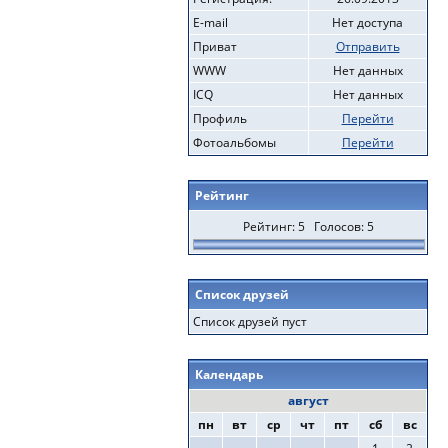
E-mail
Нет доступа
Приват
Отправить
WWW
Нет данных
ICQ
Нет данных
Профиль
Перейти
Фотоальбомы
Перейти
Рейтинг
Рейтинг: 5 Голосов: 5
Список друзей
Список друзей пуст
Календарь
август
пн
вт
ср
чт
пт
сб
вс