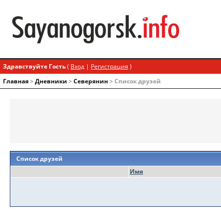
Здравствуйте Гость
(
Вход
|
Регистрация
)
Главная
>
Дневники
>
Северянин
> Список друзей
Список друзей
Имя