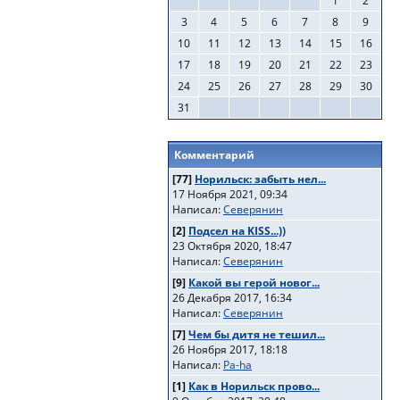
1
2
3
4
5
6
7
8
9
10
11
12
13
14
15
16
17
18
19
20
21
22
23
24
25
26
27
28
29
30
31
Комментарий
[77]
Норильск: забыть нел...
17 Ноября 2021, 09:34
Написал:
Северянин
[2]
Подсел на KISS...))
23 Октября 2020, 18:47
Написал:
Северянин
[9]
Какой вы герой новог...
26 Декабря 2017, 16:34
Написал:
Северянин
[7]
Чем бы дитя не тешил...
26 Ноября 2017, 18:18
Написал:
Pa-ha
[1]
Как в Норильск прово...