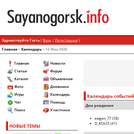
Здравствуйте Гость
(
Вход
|
Регистрация
)
Главная
>
Календарь
> 16 Мая 2026
Главная
Новости
Статьи
Форум
Каталог
Объявления
Фото
Дневники
Игры
Календарь
Календарь событи
Чат
Помощь
Дни рождения
Поиск
Участники
ewgen_77
(58)
O_KSA25
(41)
НОВЫЕ ТЕМЫ