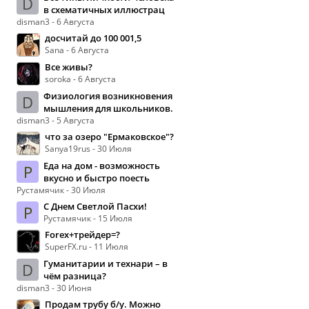
D
в схематичных иллюстрац
disman3 - 6 Августа
досчитай до 100 001,5
Sana - 6 Августа
Все живы?
soroka - 6 Августа
Физиология возникновения
D
мышления для школьников.
disman3 - 5 Августа
что за озеро "Ермаковское"?
Sanya19rus - 30 Июля
Еда на дом - возможность
Р
вкусно и быстро поесть
Рустамячик - 30 Июля
С Днем Светлой Пасхи!
Р
Рустамячик - 15 Июля
Forex+трейдер=?
SuperFX.ru - 11 Июля
Гуманитарии и технари – в
D
чём разница?
disman3 - 30 Июня
Продам трубу б/у. Можно