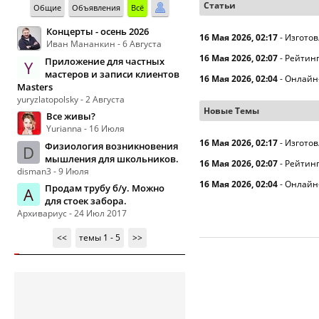
Статьи
Общие
Объявления
Всё
Концерты - осень 2026
16 Мая 2026, 02:17
-
Изготов
Иван Мананкин - 6 Августа
16 Мая 2026, 02:07
-
Рейтинг
Приложение для частных
Y
мастеров и записи клиентов
16 Мая 2026, 02:04
-
Онлайн
Masters
yuryzlatopolsky - 2 Августа
Новые Темы
Все живы?
Yurianna - 16 Июля
16 Мая 2026, 02:17
-
Изготов
Физиология возникновения
D
мышления для школьников.
16 Мая 2026, 02:07
-
Рейтинг
disman3 - 9 Июля
16 Мая 2026, 02:04
-
Онлайн
Продам трубу б/у. Можно
А
для стоек забора.
Архивариус - 24 Июл 2017
<<
темы 1 - 5
>>