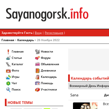
Здравствуйте Гость
(
Вход
|
Регистрация
)
Главная
>
Календарь
> 26 Ноября 2022
Главная
Новости
Статьи
Форум
Каталог
Объявления
Фото
Дневники
Игры
Календарь
Календарь событи
Чат
Помощь
Всемирный День Информ
Поиск
Участники
Sana
Дат
НОВЫЕ ТЕМЫ
Вс