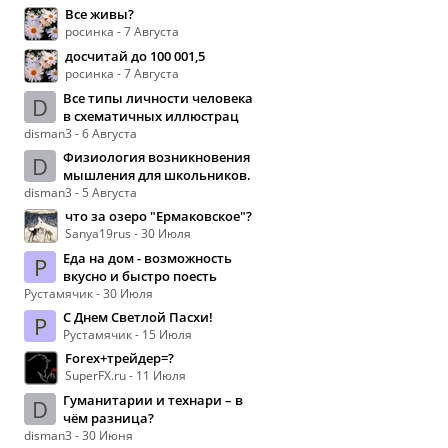
Все живы?
росинка - 7 Августа
досчитай до 100 001,5
росинка - 7 Августа
Все типы личности человека
D
в схематичных иллюстрац
disman3 - 6 Августа
Физиология возникновения
D
мышления для школьников.
disman3 - 5 Августа
что за озеро "Ермаковское"?
Sanya19rus - 30 Июля
Еда на дом - возможность
Р
вкусно и быстро поесть
Рустамячик - 30 Июля
С Днем Светлой Пасхи!
Р
Рустамячик - 15 Июля
Forex+трейдер=?
SuperFX.ru - 11 Июля
Гуманитарии и технари – в
D
чём разница?
disman3 - 30 Июня