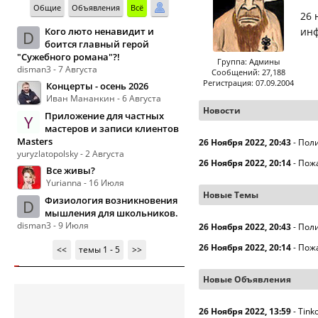
Общие
Объявления
Всё
26 
Кого люто ненавидит и
инф
D
боится главный герой
"Сужебного романа"?!
Группа: Админы
disman3 - 7 Августа
Сообщений: 27,188
Регистрация: 07.09.2004
Концерты - осень 2026
Иван Мананкин - 6 Августа
Новости
Приложение для частных
Y
мастеров и записи клиентов
Masters
26 Ноября 2022, 20:43
-
Поли
yuryzlatopolsky - 2 Августа
26 Ноября 2022, 20:14
-
Пожа
Все живы?
Yurianna - 16 Июля
Новые Темы
Физиология возникновения
D
мышления для школьников.
disman3 - 9 Июля
26 Ноября 2022, 20:43
-
Поли
26 Ноября 2022, 20:14
-
Пожа
<<
темы 1 - 5
>>
Новые Объявления
26 Ноября 2022, 13:59
-
Tink