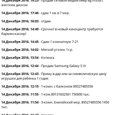
14 Декабря 2016, 19:23
-
продам сетевой медиаплеер eg-m35a c
жестким диском
14 Декабря 2016, 17:46
-
сдам 1 кв. в 7 мкр.
14 Декабря 2016, 16:03
-
отдам
14 Декабря 2016, 14:49
-
Срочно! в новый киноцентр требуется
бармен-кассир!
14 Декабря 2016, 14:45
-
Сдам 1 комнатную 7-21
14 Декабря 2016, 14:02
-
Мягкий уголок 1т.р.
14 Декабря 2016, 13:54
-
Котенка
14 Декабря 2016, 12:44
-
Продам Samsung Galaxy S III
14 Декабря 2016, 12:43
-
Приму в дар или за символическую цену
игрушки для ребёнка 1 годик
14 Декабря 2016, 12:15
-
1-комн. с балконом 89527485556
14 Декабря 2016, 11:55
-
1-ком.89131832561 750000 тыс.
14 Декабря 2016, 11:54
-
3-комн. Енисейский мкр. 89527485556 1450
тыс.
14 Декабря 2016, 11:47
-
продам