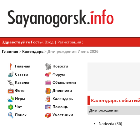
Здравствуйте Гость
(
Вход
|
Регистрация
)
Главная
>
Календарь
> Дни рождения Июнь 2026
Главная
Новости
Статьи
Форум
Каталог
Объявления
Фото
Дневники
Игры
Календарь
Календарь событи
Чат
Помощь
Дни рождения
Поиск
Участники
Nadezda
(36)